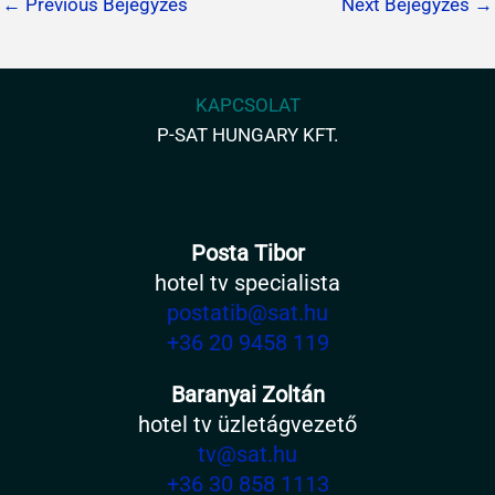
←
Previous Bejegyzés
Next Bejegyzés
→
KAPCSOLAT
P-SAT HUNGARY KFT.
Posta Tibor
hotel tv specialista
postatib@sat.hu
+36 20 9458 119
Baranyai Zoltán
hotel tv üzletágvezető
tv@sat.hu
+36 30 858 1113