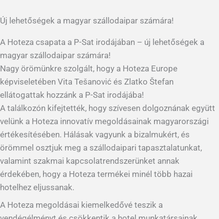
Új lehetőségek a magyar szállodaipar számára!
A Hoteza csapata a P-Sat irodájában – új lehetőségek a
magyar szállodaipar számára!
Nagy örömünkre szolgált, hogy a Hoteza Europe
képviseletében Vita Tešanović és Zlatko Štefan
ellátogattak hozzánk a P-Sat irodájába!
A találkozón kifejtették, hogy szívesen dolgoznának együtt
velünk a Hoteza innovatív megoldásainak magyarországi
értékesítésében. Hálásak vagyunk a bizalmukért, és
örömmel osztjuk meg a szállodaipari tapasztalatunkat,
valamint szakmai kapcsolatrendszerünket annak
érdekében, hogy a Hoteza termékei minél több hazai
hotelhez eljussanak.
A Hoteza megoldásai kiemelkedővé teszik a
vendégélményt és csökkentik a hotel munkatársainak