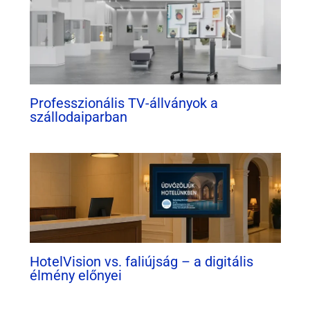
Professzionális TV-állványok a
szállodaiparban
HotelVision vs. faliújság – a digitális
élmény előnyei