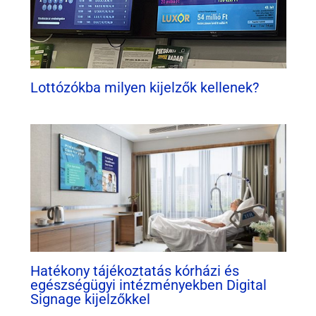
Lottózókba milyen kijelzők kellenek?
Hatékony tájékoztatás kórházi és
egészségügyi intézményekben Digital
Signage kijelzőkkel