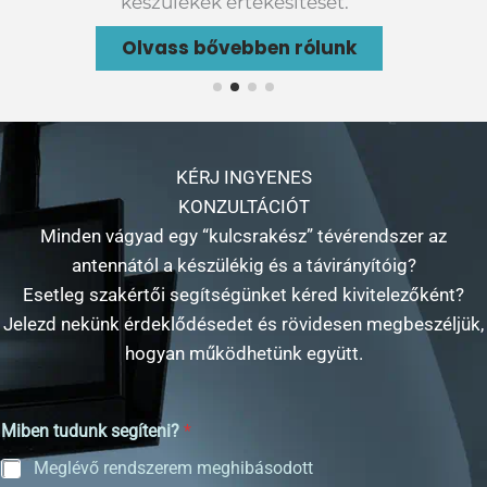
(frekvenciacsere, műholdváltás) miatt újra kell
(frekvenciacsere, műholdváltás) miatt újra kell
kidolgozzuk a műszaki tervet, majd jöhet a
kidolgozzuk a műszaki tervet, majd jöhet a
mint hogy a nézők észrevennék és szóvá
készülékek értékesítését.
hangolni, programozni a rendszert.
hangolni, programozni a rendszert.
megvalósítás.
megvalósítás.
tennék.
Olvass bővebben rólunk
Olvass bővebben rólunk
Olvass bővebben rólunk
Olvass bővebben rólunk
Olvass bővebben rólunk
Olvass bővebben rólunk
KÉRJ INGYENES
KONZULTÁCIÓT
Minden vágyad egy “kulcsrakész” tévérendszer az
antennától a készülékig és a távirányítóig?
Esetleg szakértői segítségünket kéred kivitelezőként?
Jelezd nekünk érdeklődésedet és rövidesen megbeszéljük,
hogyan működhetünk együtt.
Miben tudunk segíteni?
*
Meglévő rendszerem meghibásodott