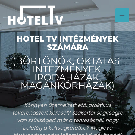
Skip
to
content
HOTEL TV INTÉZMÉNYEK
SZÁMÁRA
(BÖRTÖNÖK, OKTATÁSI
INTÉZMÉNYEK,
IRODAHÁZAK,
MAGÁNKÓRHÁZAK)
Könnyen üzemeltethető, praktikus
tévérendszert keresel? Szakértői segítségre
van szükséged már a tervezésnél, hogy
beleférj a költségkeretbe? Meglévő