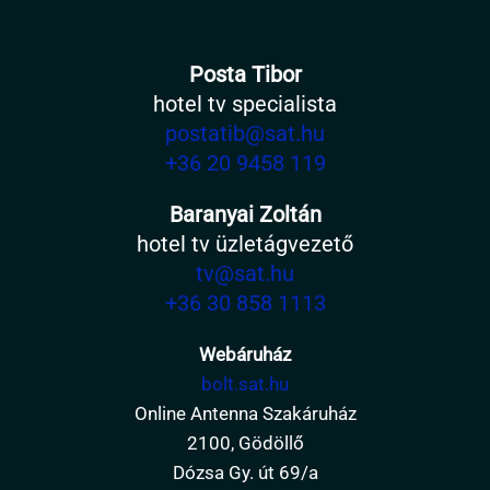
Posta Tibor
hotel tv specialista
postatib@sat.hu
+36 20 9458 119
Baranyai Zoltán
hotel tv üzletágvezető
tv@sat.hu
+36 30 858 1113
Webáruház
bolt.sat.hu
Online Antenna Szakáruház
2100, Gödöllő
Dózsa Gy. út 69/a