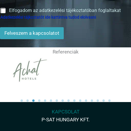
t
á
m
A
Elfogadom az adatkezelési tájékoztatóban foglaltakat
*
d
Adatkezelési tájkoztatót ide kattintva tudod elolvasni
a
t
k
Felveszem a kapcsolatot
e
z
e
Referenciák
l
é
s
*
KAPCSOLAT
P-SAT HUNGARY KFT.