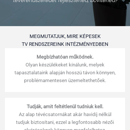
tévérendszeredet fejlesztenéd, bővítenéd?
MEGMUTATJUK, MIRE KÉPESEK
TV RENDSZEREINK INTÉZMÉNYEDBEN
Megbízhatóan működnek.
Olyan készülékeket kínálunk, melyek
tapasztalataink alapján hosszú távon könnyen,
problémamentesen üzemeltethetőek.
Tudják, amit feltétlenül tudniuk kell.
Az alap tévécsatornákat akár havidíj nélkül
tudjuk biztosítani, ezzel a legfontosabb nézői
elvárásoknak könnyen megfelelhetsz.