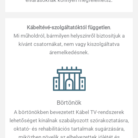
Kábeltévé-szolgáltatóktól független
.
Mi műholdról, bármilyen helyszínről biztosítjuk a
kívánt csatornákat, nem vagy kiszolgáltatva
áremelkedésnek.
Börtönök
A börtönökben bevezetett Kábel TV-rendszerek
lehetőséget kínálnak szabályozott szórakoztatásra,
oktató- és rehabilitációs tartalmak sugárzására,
miközben növelik az elhelyezettek jólétét és