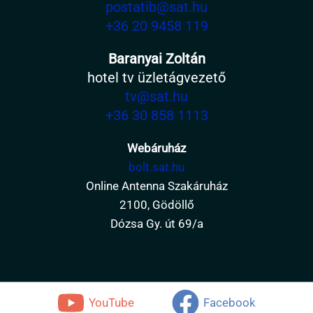
postatib@sat.hu
+36 20 9458 119
Baranyai Zoltán
hotel tv üzletágvezető
tv@sat.hu
+36 30 858 1113
Webáruház
bolt.sat.hu
Online Antenna Szakáruház
2100, Gödöllő
Dózsa Gy. út 69/a
YouTube
Facebook