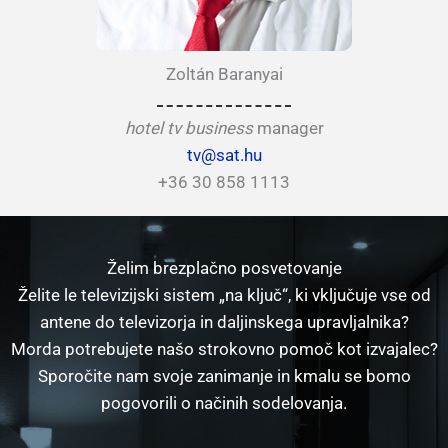
Zoltán Baranyai
hotel tv business
manager
tv@sat.hu
+36 30 858 1113
Želim brezplačno posvetovanje
Želite le televizijski sistem „na ključ“, ki vključuje vse od
antene do televizorja in daljinskega upravljalnika?
Morda potrebujete našo strokovno pomoč kot izvajalec?
Sporočite nam svoje zanimanje in kmalu se bomo
pogovorili o načinih sodelovanja.