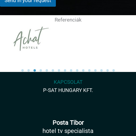
Send in your request
e
z
e
Referenciák
l
é
s
*
KAPCSOLAT
P-SAT HUNGARY KFT.
Posta Tibor
hotel tv specialista