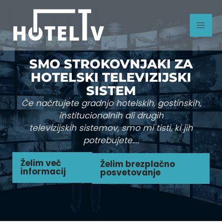
Skip
to
content
SMO STROKOVNJAKI ZA
HOTELSKI TELEVIZIJSKI
SISTEM
Če načrtujete gradnjo hotelskih, gostinskih,
institucionalnih ali drugih
televizijskih sistemov, smo mi tisti, ki jih
potrebujete….
Želim več
Želim brezplačno
informacij
posvetovanje