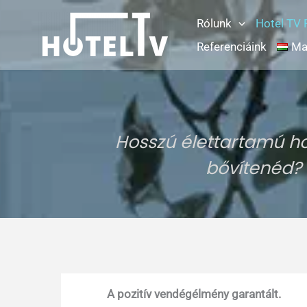
Skip
Rólunk
Hotel TV
to
content
Referenciáink
Ma
Hosszú élettartamú ho
bővítenéd? 
A pozitív vendégélmény garantált.