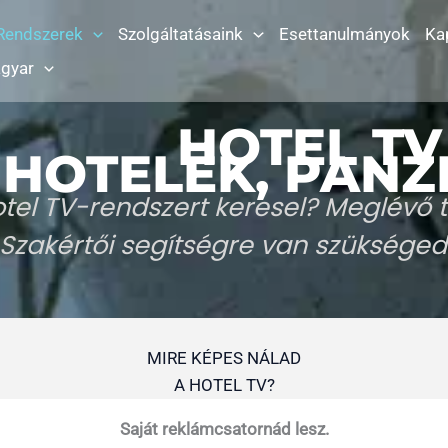
 Rendszerek
Szolgáltatásaink
Esettanulmányok
Ka
gyar
HOTEL T
HOTELEK, PANZ
tel TV-rendszert keresel? Meglévő t
Szakértői segítségre van szükséged 
MIRE KÉPES NÁLAD
A HOTEL TV?
Saját reklámcsatornád lesz.