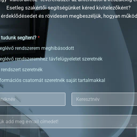
Esetleg szakértői segítségünket kéred kivitelezőként?
 érdeklődésedet és rövidesen megbeszéljük, hogyan működ
 tudunk segíteni?
*
eglévő rendszerem meghibásodott
eglévő rendszeremhez távfelügyeletet szeretnék
 rendszert szeretnék
formációs csatornát szeretnék saját tartalmakkal
K
e
r
e
s
z
t
n