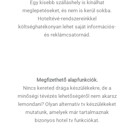
Egy kisebb szálláshely is kínálhat
meglepetéseket, és nem is kerül sokba.
Hoteltévé-rendszereinkkel
költséghatékonyan lehet saját információs-
és reklámcsatornád.
Megfizethető alapfunkciók.
Nincs kereted drága készülékekre, de a
minőségi tévézés lehetőségéről nem akarsz
lemondani? Olyan alternatív tv készülékeket
mutatunk, amelyek már tartalmaznak
bizonyos hotel tv funkciókat.